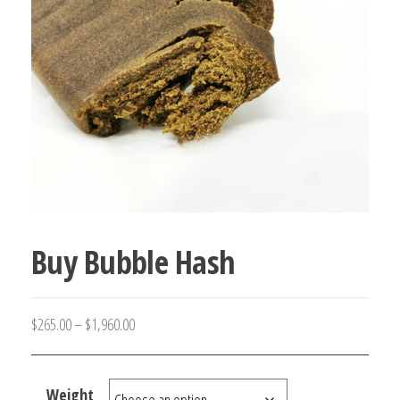
bubba
kush,
bubba
kush
strain,
Where to
Buy
Bubba
Kush
Online
Buy Bubble Hash
Price
$
265.00
–
$
1,960.00
range:
$265.00
Weight
through