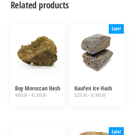
Related products
Sale!
Buy Moroccan Hash
Kaufen Ice Hash
Price
Price
$
450.00
–
$
1,500.00
$
255.00
–
$
1,980.00
range:
range:
This
This
$450.00
$255.00
product
product
through
through
has
has
$1,500.00
$1,980.00
multiple
multiple
Sale!