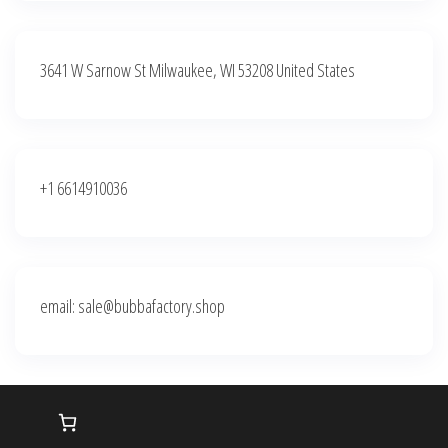
3641 W Sarnow St Milwaukee, WI 53208 United States
+1 6614910036
email: sale@bubbafactory.shop