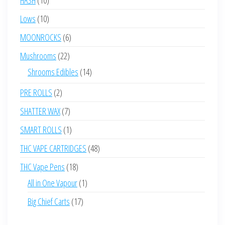
products
10
Lows
10
products
6
MOONROCKS
6
products
22
Mushrooms
22
products
14
Shrooms Edibles
14
products
2
PRE ROLLS
2
products
7
SHATTER WAX
7
products
1
SMART ROLLS
1
product
48
THC VAPE CARTRIDGES
48
products
18
THC Vape Pens
18
products
1
All in One Vapour
1
product
17
Big Chief Carts
17
products