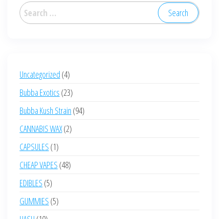
options
may
Search
may
be
for:
be
chosen
chosen
on
on
the
the
4
Uncategorized
4
product
product
products
page
23
Bubba Exotics
23
page
products
94
Bubba Kush Strain
94
products
2
CANNABIS WAX
2
products
1
CAPSULES
1
product
48
CHEAP VAPES
48
products
5
EDIBLES
5
products
5
GUMMIES
5
products
10
HASH
10