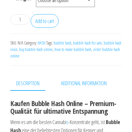
$1,960.00
Buy
Add to cart
Bubble
Hash
quantity
SKU:
N/A
Category:
HASH
Tags:
bubble hash
,
bubble hash for sale
,
bubble hash
rosin
,
buy bubble hash online
,
how to make bubble hash
,
order bubble hash
online
DESCRIPTION
ADDITIONAL INFORMATION
Kaufen Bubble Hash Online – Premium-
Qualität für ultimative Entspannung
Wenn es um die besten Cannabi
s
-Konzentrate geht, ist
Bubble
Hash
eine der beliebtesten Optionen für Kenner und